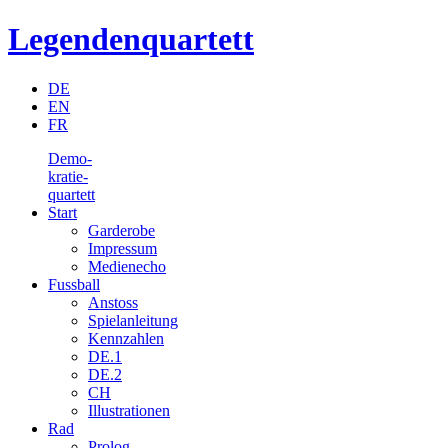
Legendenquartett
DE
EN
FR
Demo-
kratie-
quartett
Start
Garderobe
Impressum
Medienecho
Fussball
Anstoss
Spielanleitung
Kennzahlen
DE.1
DE.2
CH
Illustrationen
Rad
Prolog