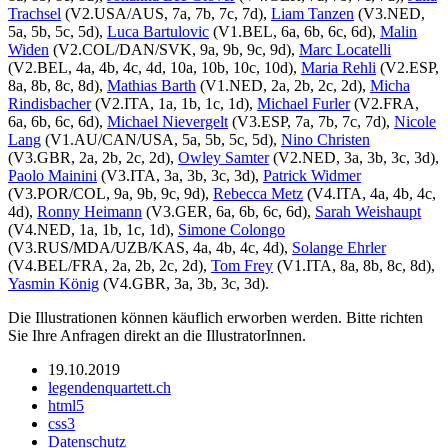
Trachsel
(V2.USA/AUS, 7a, 7b, 7c, 7d),
Liam Tanzen
(V3.NED,
5a, 5b, 5c, 5d),
Luca Bartulovic
(V1.BEL, 6a, 6b, 6c, 6d),
Malin
Widen
(V2.COL/DAN/SVK, 9a, 9b, 9c, 9d),
Marc Locatelli
(V2.BEL, 4a, 4b, 4c, 4d, 10a, 10b, 10c, 10d),
Maria Rehli
(V2.ESP,
8a, 8b, 8c, 8d),
Mathias Barth
(V1.NED, 2a, 2b, 2c, 2d),
Micha
Rindisbacher
(V2.ITA, 1a, 1b, 1c, 1d),
Michael Furler
(V2.FRA,
6a, 6b, 6c, 6d),
Michael Nievergelt
(V3.ESP, 7a, 7b, 7c, 7d),
Nicole
Lang
(V1.AU/CAN/USA, 5a, 5b, 5c, 5d),
Nino Christen
(V3.GBR, 2a, 2b, 2c, 2d),
Owley Samter
(V2.NED, 3a, 3b, 3c, 3d),
Paolo Mainini
(V3.ITA, 3a, 3b, 3c, 3d),
Patrick Widmer
(V3.POR/COL, 9a, 9b, 9c, 9d),
Rebecca Metz
(V4.ITA, 4a, 4b, 4c,
4d),
Ronny Heimann
(V3.GER, 6a, 6b, 6c, 6d),
Sarah Weishaupt
(V4.NED, 1a, 1b, 1c, 1d),
Simone Colongo
(V3.RUS/MDA/UZB/KAS, 4a, 4b, 4c, 4d),
Solange Ehrler
(V4.BEL/FRA, 2a, 2b, 2c, 2d),
Tom Frey
(V1.ITA, 8a, 8b, 8c, 8d),
Yasmin König
(V4.GBR, 3a, 3b, 3c, 3d).
Die Illustrationen können käuflich erworben werden. Bitte richten
Sie Ihre Anfragen direkt an die IllustratorInnen.
19.10.2019
legendenquartett.ch
html5
css3
Datenschutz