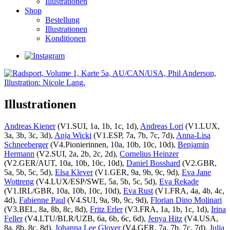
Illustrationen
Shop
Bestellung
Illustrationen
Konditionen
Illustrationen
Andreas Kiener
(V1.SUI, 1a, 1b, 1c, 1d),
Andreas Lori
(V1.LUX,
3a, 3b, 3c, 3d),
Anja Wicki
(V1.ESP, 7a, 7b, 7c, 7d),
Anna-Lisa
Schneeberger
(V4.Pionierinnen, 10a, 10b, 10c, 10d),
Benjamin
Hermann
(V2.SUI, 2a, 2b, 2c, 2d),
Cornelius Heinzer
(V2.GER/AUT, 10a, 10b, 10c, 10d),
Daniel Bosshard
(V2.GBR,
5a, 5b, 5c, 5d),
Elsa Klever
(V1.GER, 9a, 9b, 9c, 9d),
Eva Jane
Wottreng
(V4.LUX/ESP/SWE, 5a, 5b, 5c, 5d),
Eva Rekade
(V1.IRL/GBR, 10a, 10b, 10c, 10d),
Eva Rust
(V1.FRA, 4a, 4b, 4c,
4d),
Fabienne Paul
(V4.SUI, 9a, 9b, 9c, 9d),
Florian Dino Molinari
(V3.BEL, 8a, 8b, 8c, 8d),
Fritz Erler
(V3.FRA, 1a, 1b, 1c, 1d),
Irina
Feller
(V4.LTU/BLR/UZB, 6a, 6b, 6c, 6d),
Jenya Hitz
(V4.USA,
8a, 8b, 8c, 8d),
Johanna Lee Glover
(V4.GER, 7a, 7b, 7c, 7d),
Julia